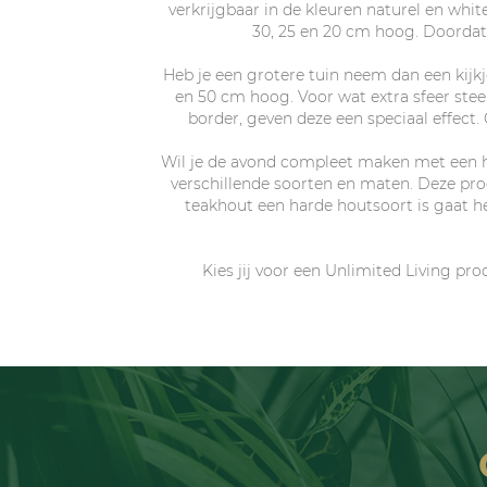
verkrijgbaar in de kleuren naturel en white
30, 25 en 20 cm hoog. Doordat 
Heb je een grotere tuin neem dan een kijkj
en 50 cm hoog. Voor wat extra sfeer stee
border, geven deze een speciaal effect
Wil je de avond compleet maken met een hee
verschillende soorten en maten. Deze pro
teakhout een harde houtsoort is gaat he
Kies jij voor een Unlimited Living pro