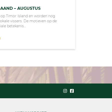
AAND – AUGUSTUS
 op Timor Island en worden nog
lokale vissers. De motieven op de
le betekenis...