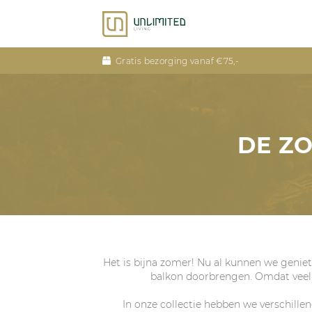
Gratis bezorging vanaf €75,-
DE ZO
Het is bijna zomer! Nu al kunnen we geniet
balkon doorbrengen. Omdat veel m
In onze collectie hebben we verschill