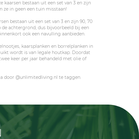
ze kaarsen bestaan uit een set van 3 en zijn
n ze in geen een tuin misstaan!
en bestaan uit een set van 3 en zijn 90, 70
 de achtergrond, dus bijvoorbeeld bij een
binnenkort ook een navulling aanbieden.
elnootjes, kaarsplanken en borrelplanken in
uikt wordt is van legale houtkap. Doordat
twee keer per jaar behandeld met olie of
dia door @unlimitedliving.nl te taggen.
N