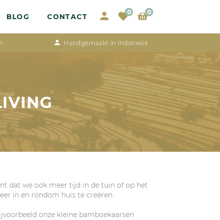
0
0
BLOG
CONTACT
n
Handgemaakt in Indonesië
LIVING
t dat we ook meer tijd in de tuin of op het
eer in en rondom huis te creëren.
bijvoorbeeld onze kleine bamboekaarsen