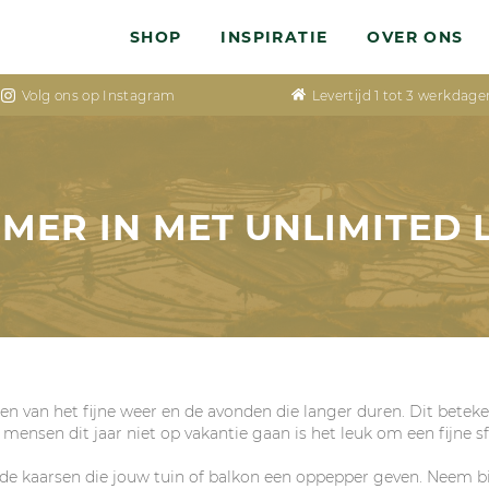
SHOP
INSPIRATIE
OVER ONS
Volg ons op Instagram
Levertijd 1 tot 3 werkdage
MER IN MET UNLIMITED 
en van het fijne weer en de avonden die langer duren. Dit beteken
ensen dit jaar niet op vakantie gaan is het leuk om een fijne sf
ende kaarsen die jouw tuin of balkon een oppepper geven. Neem 