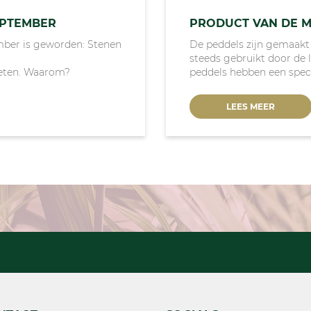
EPTEMBER
PRODUCT VAN DE M
ber is geworden: Stenen
De peddels zijn gemaakt
steeds gebruikt door de 
rieten. Waarom?
peddels hebben een specia
LEES MEER