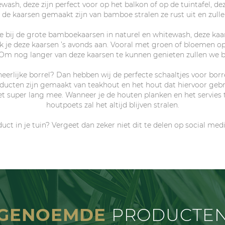
wash, deze zijn perfect voor op het balkon of op de tuintafel, de
de kaarsen gemaakt zijn van bamboe stralen ze rust uit en zulle
e bij de grote bamboekaarsen in naturel en whitewash, deze kaars
k je deze kaarsen ’s avonds aan. Vooral met groen of bloemen op
. Om nog langer van deze kaarsen te kunnen genieten zullen we 
rlijke borrel? Dan hebben wij de perfecte schaaltjes voor borr
ducten zijn gemaakt van teakhout en het hout dat hiervoor gebr
t super lang mee. Wanneer je de houten planken en het servies 
houtpoets zal het altijd blijven stralen.
duct in je tuin? Vergeet dan zeker niet dit te delen op social me
GENOEMDE
PRODUCTE