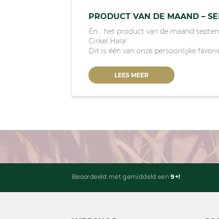
PRODUCT VAN DE MAAND – S
En… het product van de maand septem
Cirkel Hala!
Dit is één van onze persoonlijke favo
LEES MEER
Beoordeeld met gemiddeld een
9+!