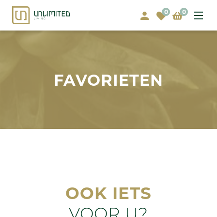
0
0
FAVORIETEN
OOK IETS
VOOR U?