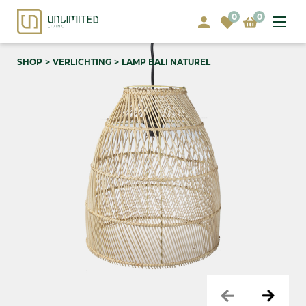
0
0
SHOP
VERLICHTING
LAMP BALI NATUREL