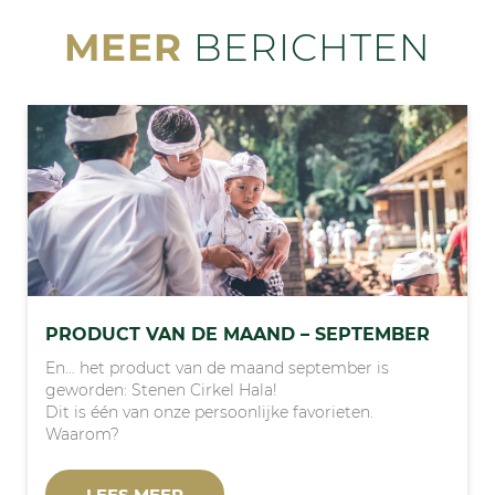
MEER
BERICHTEN
PRODUCT VAN DE MAAND – SEPTEMBER
En… het product van de maand september is
geworden: Stenen Cirkel Hala!
Dit is één van onze persoonlijke favorieten.
Waarom?
LEES MEER