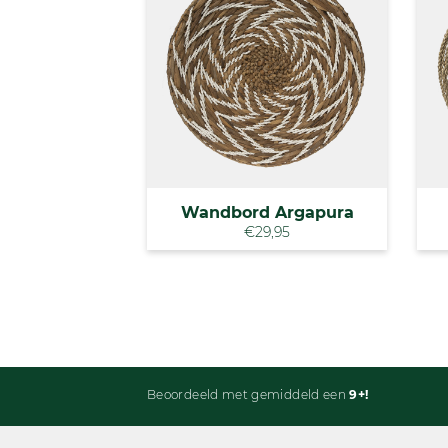
Wandbord Argapura
€29,95
Beoordeeld met gemiddeld een
9+!