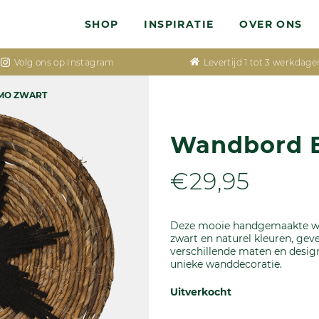
SHOP
INSPIRATIE
OVER ONS
Volg ons op Instagram
Levertijd 1 tot 3 werkdage
MO ZWART
Wandbord 
€29,95
Deze mooie handgemaakte wan
zwart en naturel kleuren, ge
verschillende maten en design
unieke wanddecoratie.
Uitverkocht