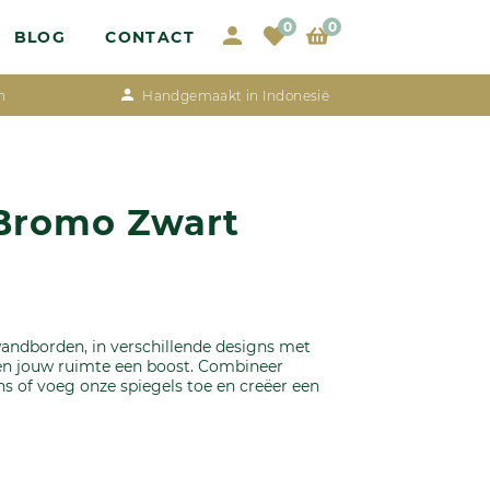
0
0
BLOG
CONTACT
n
Handgemaakt in Indonesië
Bromo Zwart
dborden, in verschillende designs met
ven jouw ruimte een boost. Combineer
s of voeg onze spiegels toe en creëer een