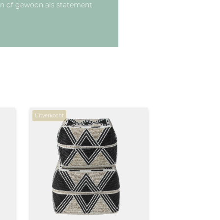
en of gewoon als statement
Uitverkocht