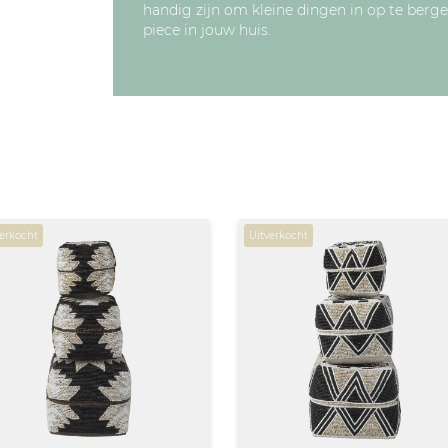
handig zijn om kleine dingen in op te berg
piece in jouw huis.
verkocht
Uitverkocht