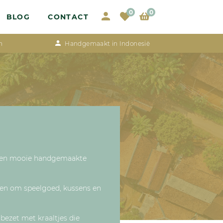
0
0
BLOG
CONTACT
n
Handgemaakt in Indonesië
n een mooie handgemaakte
ken om speelgoed, kussens en
bezet met kraaltjes die