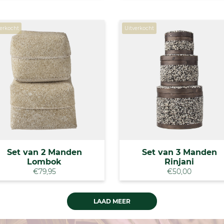
verkocht
Uitverkocht
Set van 2 Manden
Set van 3 Manden
Lombok
Rinjani
€79,95
€50,00
LAAD MEER